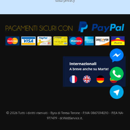
sulla
privacy
© 2026 Tutti i diritti riservati - Byra di Teresa Terone - P.IVA 08670141210 - REA NA-
977479 -
dcWebService.it
.