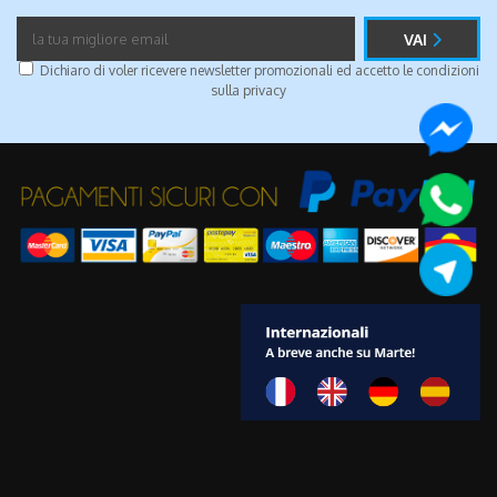
VAI
Dichiaro di voler ricevere newsletter promozionali ed accetto le condizioni
sulla
privacy