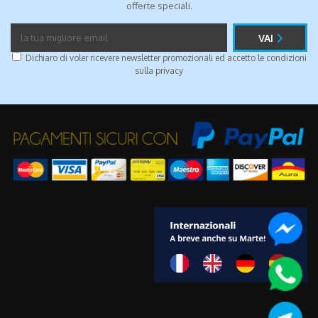
offerte speciali.
VAI
Dichiaro di voler ricevere newsletter promozionali ed accetto le condizioni
sulla
privacy