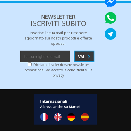
NEWSLETTER
ISCRIVITI SUBITO
Inserisci la tua mail per rimanere
aggiornato sui nostri prodotti e offerte
speciali.
VAI
Dichiaro di voler ricevere newsletter
promozionali ed accetto le condizioni sulla
privacy