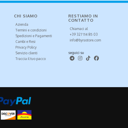
CHI SIAMO
RESTIAMO IN
CONTATTO
Azienda
Chiamaci al
Termini e condizioni
+39 327 114 85 03
Spedizioni e Pagamenti
info@byrastore.com
Cambi e Resi
Privacy Policy
seguici su
Servizio clienti
Traccia il tuo pacco