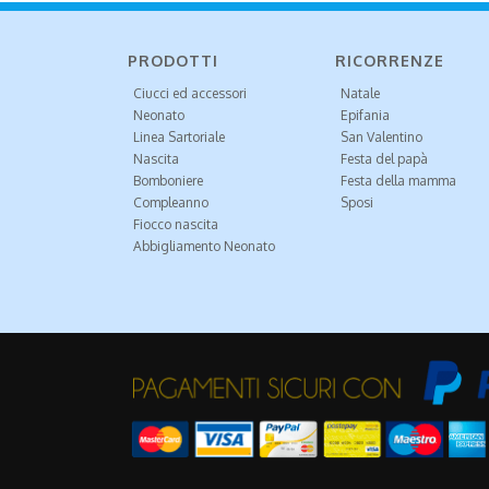
PRODOTTI
RICORRENZE
Ciucci ed accessori
Natale
Neonato
Epifania
Linea Sartoriale
San Valentino
Nascita
Festa del papà
Bomboniere
Festa della mamma
Compleanno
Sposi
Fiocco nascita
Abbigliamento Neonato